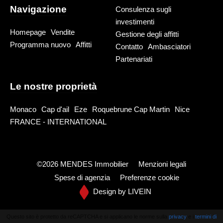
Navigazione
Consulenza sugli
investimenti
Homepage
Vendite
Gestione degli affitti
Programma nuovo
Affitti
Contatto
Ambasciatori
Partenariati
Le nostre proprietà
Monaco
Cap d'ail
Eze
Roquebrune Cap Martin
Nice
FRANCE - INTERNATIONAL
©2026 MENDES Immobilier
Menzioni legali
Spese di agenzia
Preferenze cookie
Design by
LIVEIN
Questo sito è protetto da reCAPTCHA e si applicano le norme sulla
privacy
e i
termini di