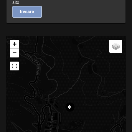
sito
Inviare
+
−