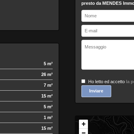
presto da MENDES Immob
5 m²
26 m²
Ho letto ed accetto
la p
7 m²
Inviare
15 m²
5 m²
1 m²
+
15 m²
−