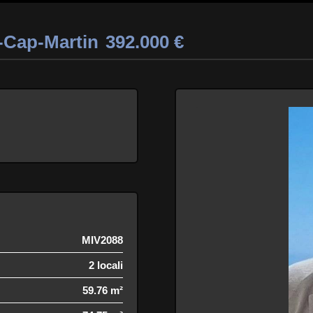
-Cap-Martin
392.000 €
MIV2088
2 locali
59.76 m²