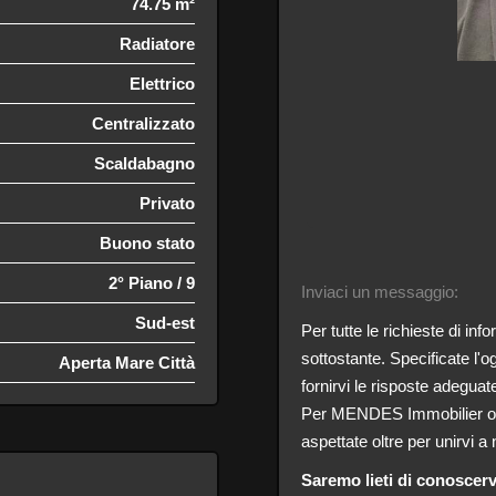
74.75 m²
Radiatore
Elettrico
Centralizzato
Scaldabagno
Privato
Buono stato
2° Piano / 9
Inviaci un messaggio:
Sud-est
Per tutte le richieste di inf
sottostante. Specificate l'
Aperta Mare Città
fornirvi le risposte adeguat
Per MENDES Immobilier ogni
aspettate oltre per unirvi a 
Saremo lieti di conoscervi 