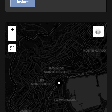
Inviare
+
−