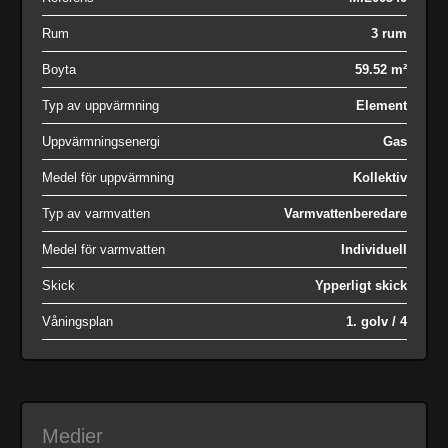
Rum
3 rum
Boyta
59.52 m²
Typ av uppvärmning
Element
Uppvärmningsenergi
Gas
Medel för uppvärmning
Kollektiv
Typ av varmvatten
Varmvattenberedare
Medel för varmvatten
Individuell
Skick
Ypperligt skick
Våningsplan
1. golv / 4
Medier