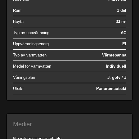
Rum
1 del
Boyta
33 m²
Typ av uppvärmning
AC
Uppvärmningsenergi
El
Typ av varmvatten
Värmepanna
Medel för varmvatten
Individuell
Våningsplan
3. golv / 3
Utsikt
Panoramautsikt
Medier
No information available