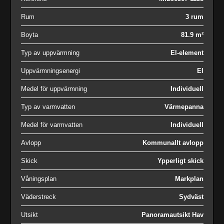
Rum
3 rum
Boyta
81.9 m²
Typ av uppvärmning
El-element
Uppvärmningsenergi
El
Medel för uppvärmning
Individuell
Typ av varmvatten
Värmepanna
Medel för varmvatten
Individuell
Avlopp
Kommunallt avlopp
Skick
Ypperligt skick
Våningsplan
Markplan
Väderstreck
Sydväst
Utsikt
Panoramautsikt Hav