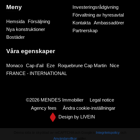
Meny
Investeringsrådgivning
Förvaltning av hyresavtal
Hemsida
Försäljning
Kontakta
Ambassadörer
Nya konstruktioner
Partnerskap
Bostäder
Våra egenskaper
Monaco
Cap d'ail
Eze
Roquebrune Cap Martin
Nice
FRANCE - INTERNATIONAL
©2026 MENDES Immobilier
Legal notice
Agency fees
Ändra cookie-inställningar
Design by
LIVEIN
Denna sida är skyddad av reCAPTCHA och Google:s
Integritetspolicy
och
Användarvillkor
gäller.