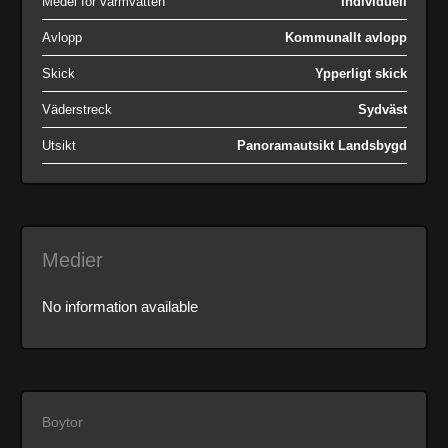
Medel för varmvatten
Individuell
Avlopp
Kommunallt avlopp
Skick
Ypperligt skick
Väderstreck
Sydväst
Utsikt
Panoramautsikt Landsbygd
Medier
No information available
Boytor