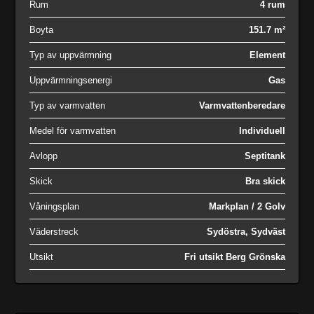
Rum
4 rum
Boyta
151.7 m²
Typ av uppvärmning
Element
Uppvärmningsenergi
Gas
Typ av varmvatten
Varmvattenberedare
Medel för varmvatten
Individuell
Avlopp
Septitank
Skick
Bra skick
Våningsplan
Markplan / 2 Golv
Väderstreck
Sydöstra, Sydväst
Utsikt
Fri utsikt Berg Grönska