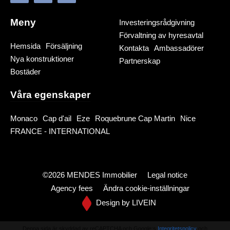
Meny
Investeringsrådgivning
Förvaltning av hyresavtal
Hemsida
Försäljning
Kontakta
Ambassadörer
Nya konstruktioner
Partnerskap
Bostäder
Våra egenskaper
Monaco
Cap d'ail
Eze
Roquebrune Cap Martin
Nice
FRANCE - INTERNATIONAL
©2026 MENDES Immobilier
Legal notice
Agency fees
Ändra cookie-inställningar
Design by
LIVEIN
Denna sida är skyddad av reCAPTCHA och Google:s
Integritetspolicy
och