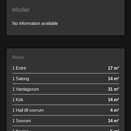
Medier
No information available
Boytor
1 Entré
17 m²
1 Salong
14 m²
1 Vardagsrum
31 m²
1 Kök
14 m²
1 Hall till sovrum
4 m²
1 Sovrum
14 m²