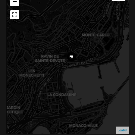
−
Leaflet