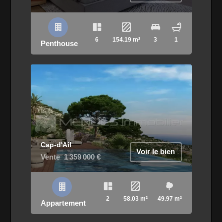
6
154.19 m²
3
1
Penthouse
Cap-d'Ail
Voir le bien
Vente
1 359 000 €
2
58.03 m²
49.97 m²
Appartement