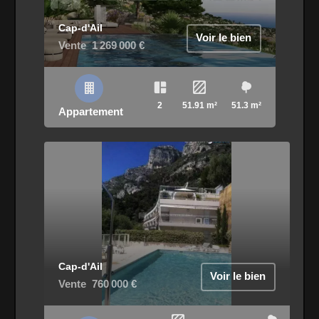
Cap-d'Ail
Voir le bien
Vente
1 269 000 €
2
51.91 m²
51.3 m²
Appartement
Cap-d'Ail
Voir le bien
Vente
760 000 €