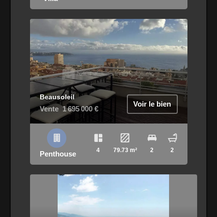
Beausoleil
Voir le bien
Vente
1 695 000 €
4
79.73 m²
2
2
Penthouse