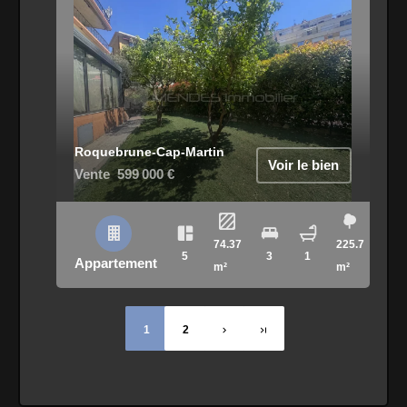
Roquebrune-Cap-Martin
Voir le bien
Vente
599 000 €
74.37
225.7
5
3
1
Appartement
m²
m²
1
2