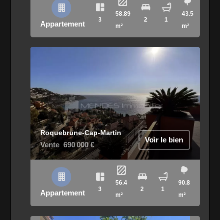
58.89
43.5
3
2
1
Appartement
m²
m²
Roquebrune-Cap-Martin
Voir le bien
Vente
690 000 €
56.4
90.8
3
2
1
Appartement
m²
m²