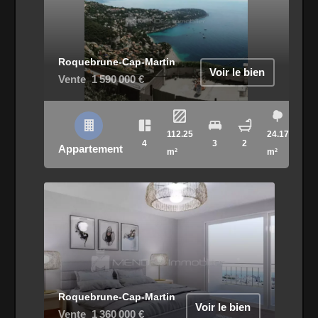
Roquebrune-Cap-Martin
Voir le bien
Vente
1 590 000 €
112.25
24.17
4
3
2
Appartement
m²
m²
Roquebrune-Cap-Martin
Voir le bien
Vente
1 360 000 €