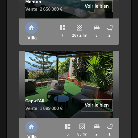
Menton
Voir le bien
Vente
2 650 000 €
7
267.2 m²
3
2
Villa
Cap-d'Ail
Voir le bien
Vente
1 699 000 €
5
83 m²
2
1
Villa