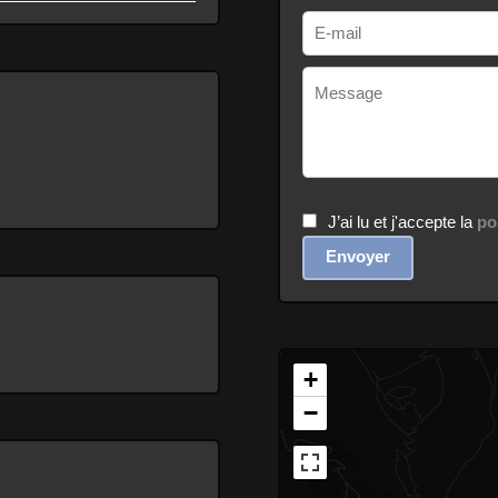
J’ai lu et j'accepte la
po
Envoyer
+
−