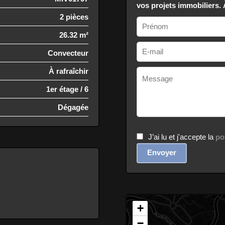
vos projets immobiliers.
2 pièces
26.32 m²
Convecteur
À rafraîchir
1er étage / 6
Dégagée
J’ai lu et j'accepte la
po
Envoyer
+
−