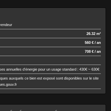
 vendeur
26.32 m²
560 € / an
708 € / an
s
es annuelles d'énergie pour un usage standard : 430€ ~ 630€
sques auxquels ce bien est exposé sont disponibles sur le site
es.gouv.fr