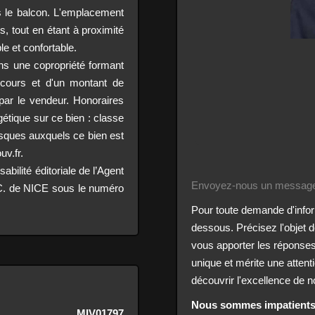
is le balcon. L'emplacement
, tout en étant à proximité
le et confortable.
ans une copropriété formant
n cours et d'un montant de
par le vendeur. Honoraires
étique sur ce bien : classe
sques auxquels ce bien est
uv.fr.
bilité éditoriale de l’Agent
Envoyez-nous un message
C. de NICE sous le numéro
Pour toute demande d'inform
dessous. Précisez l'objet
vous apporter les réponse
unique et mérite une attenti
découvrir l'excellence de n
Nous sommes impatients 
MIV01797