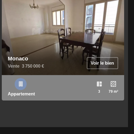
Monaco
Voir le bien
Vente
3 750 000 €
3
79 m²
Appartement