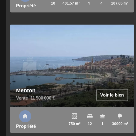
10
401.57 m²
4
4
107.65 m²
Propriété
Menton
Voir le bien
Vente
11 500 000 €
750 m²
12
1
30000 m²
Propriété