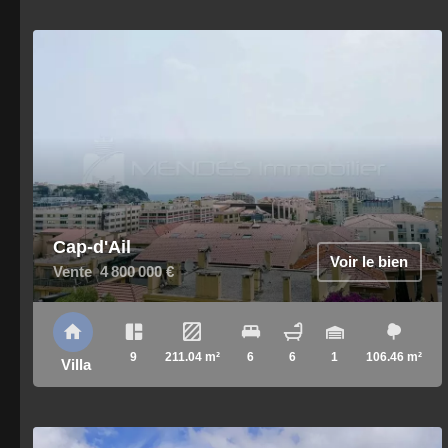
Cap-d'Ail
Voir le bien
Vente
4 800 000 €
9
211.04 m²
6
6
1
106.46 m²
Villa