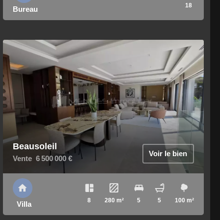
18
Bureau
Beausoleil
Voir le bien
Vente
6 500 000 €
8
280 m²
5
5
100 m²
Villa