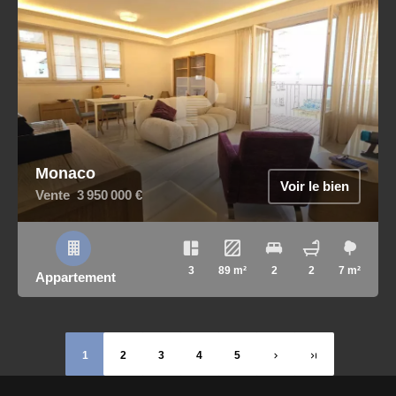
Monaco
Voir le bien
Vente
3 950 000 €
3
89 m²
2
2
7 m²
Appartement
1
2
3
4
5