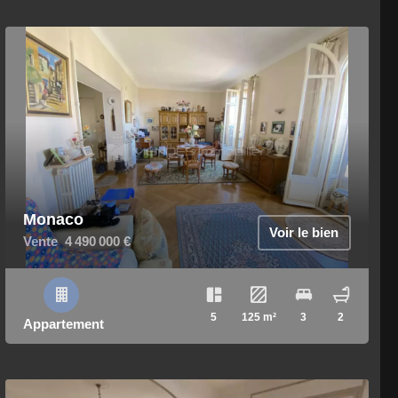
Monaco
Voir le bien
Vente
4 490 000 €
5
125 m²
3
2
Appartement