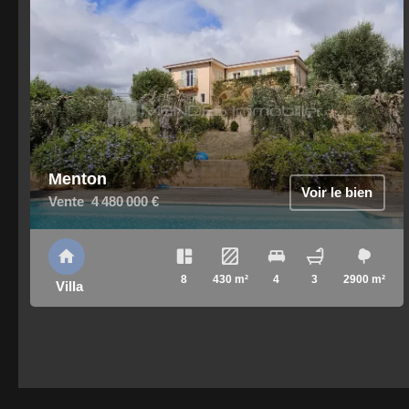
Menton
Voir le bien
Vente
4 480 000 €
8
430 m²
4
3
2900 m²
Villa