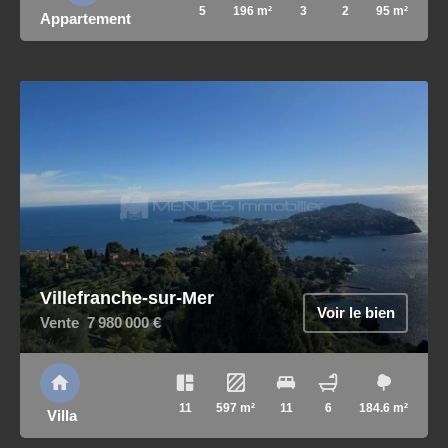
5
196 m²
3
2
95 m²
Appartement
Villefranche-sur-Mer
Voir le bien
Vente
7 980 000 €
11
597 m²
11
6
184.6 m²
Villa